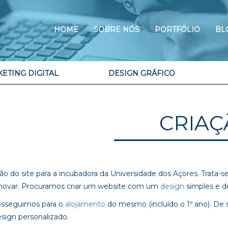
HOME
SOBRE NÓS
PORTFÓLIO
BL
ETING DIGITAL
DESIGN GRÁFICO
CRIAÇ
o do site para a incubadora da Universidade dos Açores. Trata-s
e inovar. Procuramos criar um website com um
design
simples e de
rosseguimos para o
alojamento
do mesmo (incluído o 1º ano). De s
esign personalizado.